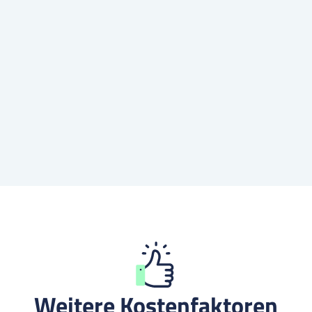
Kostenlos beraten lassen
Die Beratung ist
100 % kostenlos und unverbindlich
.
Weitere Kostenfaktoren